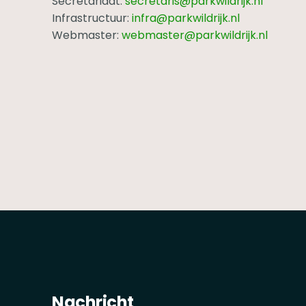
Secretariaat:
secretaris@parkwildrijk.nl
Infrastructuur:
infra@parkwildrijk.nl
Webmaster:
webmaster@parkwildrijk.nl
Nachricht