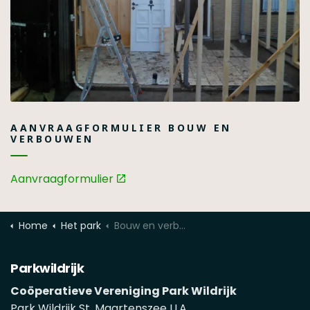
AANVRAAGFORMULIER BOUW EN
VERBOUWEN
Aanvraagformulier
Home
Het park
Bouw en verbouw
Parkwildrijk
Coöperatieve Vereniging Park Wildrijk
Park Wildrijk St. Maartenszee U.A.