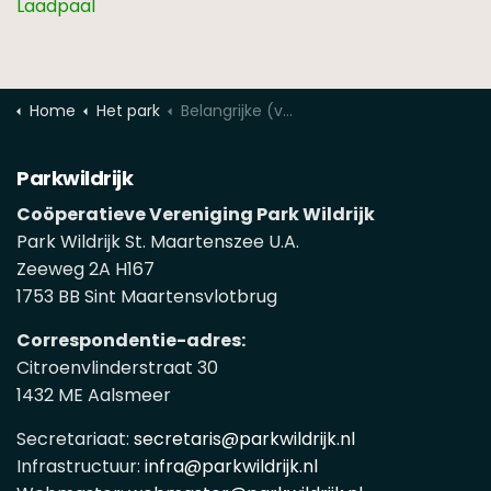
Laadpaal
Home
Het park
Belangrijke (veiligheids)info voor bezoekers
Parkwildrijk
Coöperatieve Vereniging Park Wildrijk
Park Wildrijk St. Maartenszee U.A.
Zeeweg 2A H167
1753 BB Sint Maartensvlotbrug
Correspondentie-adres:
Citroenvlinderstraat 30
1432 ME Aalsmeer
Secretariaat:
secretaris@parkwildrijk.nl
Infrastructuur:
infra@parkwildrijk.nl